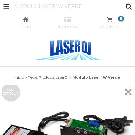
MODULO LASER 1W VERDE
0
INÍCIO
PRODUTOS
CARRINHO
Início
>
Peças Produtos LaserDj
>
Modulo Laser 1W Verde
SEM
ESTOQUE