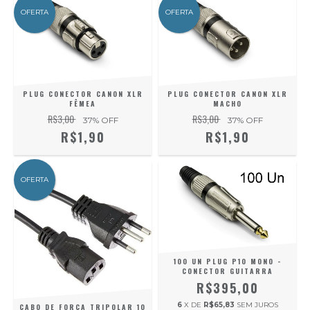
OFERTA
OFERTA
PLUG CONECTOR CANON XLR
PLUG CONECTOR CANON XLR
FÊMEA
MACHO
R$3,00
R$3,00
37
% OFF
37
% OFF
R$1,90
R$1,90
OFERTA
100 UN PLUG P10 MONO -
CONECTOR GUITARRA
R$395,00
6
X DE
R$65,83
SEM JUROS
CABO DE FORCA TRIPOLAR 10