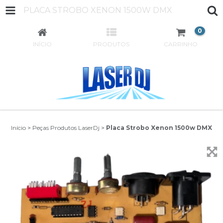
PLACA STROBO XENON 1500W DMX
0
INÍCIO
PRODUTOS
CARRINHO
Início
>
Peças Produtos LaserDj
>
Placa Strobo Xenon 1500w DMX