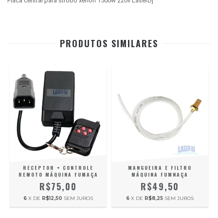
Placa central para strobo xenon 1500w 220v LaserDj
PRODUTOS SIMILARES
RECEPTOR + CONTROLE
MANGUEIRA E FILTRO
REMOTO MÁQUINA FUMAÇA
MÁQUINA FUMNAÇA
R$75,00
R$49,50
6
X DE
R$12,50
SEM JUROS
6
X DE
R$8,25
SEM JUROS