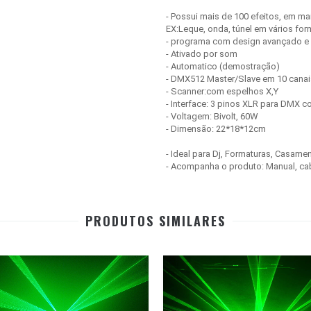
- Possui mais de 100 efeitos, em m
EX:Leque, onda, túnel em vários for
- programa com design avançado e
- Ativado por som
- Automatico (demostração)
- DMX512 Master/Slave em 10 canai
- Scanner:com espelhos X,Y
- Interface: 3 pinos XLR para DMX c
- Voltagem: Bivolt, 60W
- Dimensão: 22*18*12cm
- Ideal para Dj, Formaturas, Casame
- Acompanha o produto: Manual, ca
PRODUTOS SIMILARES