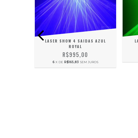
E 100MW
LASER SHOW 4 SAIDAS AZUL
L
ROYAL
0
R$995,00
JUROS
6
X DE
R$165,83
SEM JUROS