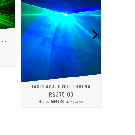
RDE
LASER SH
6
X D
LASER AZUL E VERDE 400MW
R$375,00
6
X DE
R$62,50
SEM JUROS