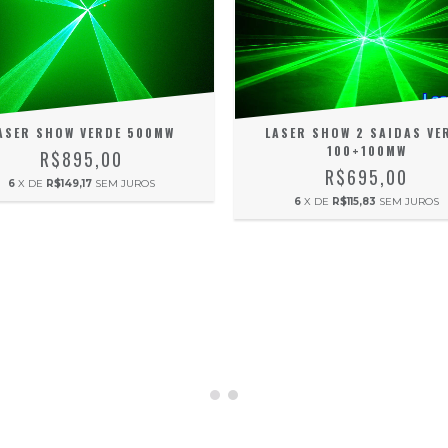
ASER SHOW VERDE 500MW
LASER SHOW 2 SAIDAS VE
100+100MW
R$895,00
R$695,00
6
X DE
R$149,17
SEM JUROS
6
X DE
R$115,83
SEM JUROS