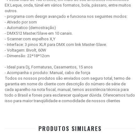
EX:Leque, onda, túnel em vários formatos, bola, pássaro, entre muitos
outros.
- programa com design avançado e funciona nos seguintes modos:
- Ativado por som
- Automatico (demostração)
- DMX512 Master/Slave em 10 canais.
- Scanner:com espelhos X,Y
- Interface: 3 pinos XLR para DMX com link Master-Slave.
- Voltagem: Bivolt, 60W
- Dimensão: 22*18*12cm
- Ideal para Dj, Formaturas, Casamentos, 15 anos
- Acompanha o produto: Manual, cabo de força
Todos os nossos produtos são enviados com seguro total, termo de
garantia em nome do cliente com descrição do número de série de
cada aparelho na nota fiscal, manual, temos assistência técnica para
todo o Brasil e fones para esclarecer qualquer dúvida. Oferecemos tudo
isso para maior tranqüilidade e comodidade de nossos clientes
PRODUTOS SIMILARES