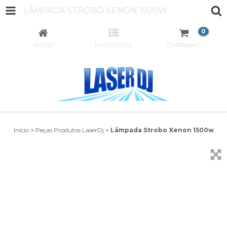
LÂMPADA STROBO XENON 1500W
0
INÍCIO
PRODUTOS
CARRINHO
Início
>
Peças Produtos LaserDj
>
Lâmpada Strobo Xenon 1500w