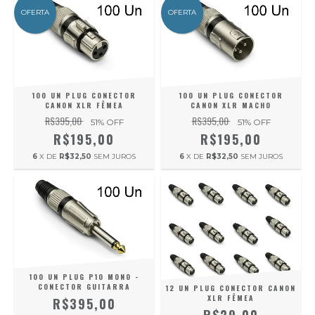
OFERTA
OFERTA
100 UN PLUG CONECTOR
100 UN PLUG CONECTOR
CANON XLR FÊMEA
CANON XLR MACHO
R$395,00
R$395,00
51
% OFF
51
% OFF
R$195,00
R$195,00
6
X DE
R$32,50
SEM JUROS
6
X DE
R$32,50
SEM JUROS
100 UN PLUG P10 MONO -
CONECTOR GUITARRA
12 UN PLUG CONECTOR CANON
XLR FÊMEA
R$395,00