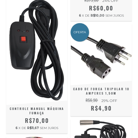
24
% OFF
R$60,00
6
X DE
R$10,00
SEM JUROS
OFERTA
CABO DE FORCA TRIPOLAR 10
AMPERES 1,50M
R$6,90
29
% OFF
R$4,90
CONTROLE MANUAL MÁQUINA
FUMAÇA
R$70,00
6
X DE
R$11,67
SEM JUROS