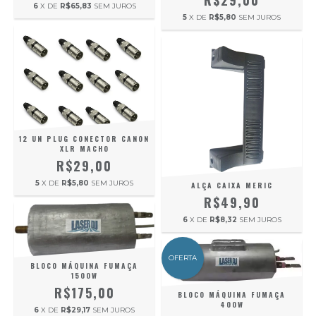
R$29,00
6
X DE
R$65,83
SEM JUROS
5
X DE
R$5,80
SEM JUROS
12 UN PLUG CONECTOR CANON
XLR MACHO
R$29,00
5
X DE
R$5,80
SEM JUROS
ALÇA CAIXA MERIC
R$49,90
6
X DE
R$8,32
SEM JUROS
OFERTA
BLOCO MÁQUINA FUMAÇA
1500W
R$175,00
BLOCO MÁQUINA FUMAÇA
400W
6
X DE
R$29,17
SEM JUROS