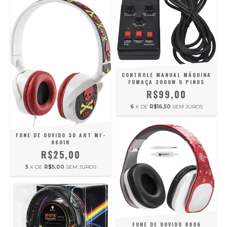
CONTROLE MANUAL MÁQUINA
FUMAÇA 2000W 5 PINOS
R$99,00
6
X DE
R$16,50
SEM JUROS
FONE DE OUVIDO 3D ART MF-
8601R
R$25,00
5
X DE
R$5,00
SEM JUROS
FONE DE OUVIDO 8806