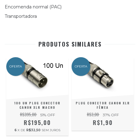
Encomenda normal (PAC)
Transportadora
PRODUTOS SIMILARES
OFERTA
OFERTA
100 UN PLUG CONECTOR
PLUG CONECTOR CANON XLR
CANON XLR MACHO
FÊMEA
N
R$395,00
R$3,00
51
% OFF
37
% OFF
R$195,00
R$1,90
6
X DE
R$32,50
SEM JUROS