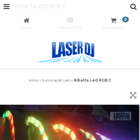
RIBALTA LED RGB C
0
INÍCIO
PRODUTOS
CARRINHO
Início
>
Iluminação Led
>
Ribalta Led RGB C