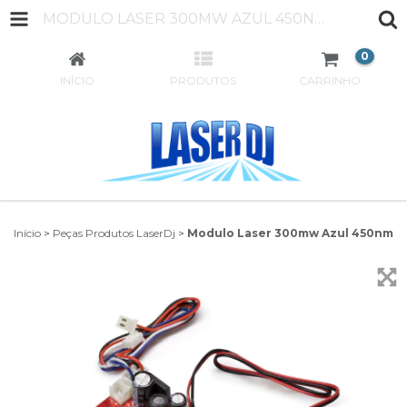
MODULO LASER 300MW AZUL 450NM
0
INÍCIO
PRODUTOS
CARRINHO
Início
>
Peças Produtos LaserDj
>
Modulo Laser 300mw Azul 450nm