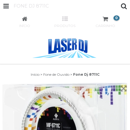
FONE DJ 8711C
0
INÍCIO
PRODUTOS
CARRINHO
Início
>
Fone de Ouvido
>
Fone Dj 8711C